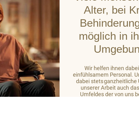
Alter, bei 
Behinderung
möglich in i
Umgebun
Wir helfen ihnen dabei
einfühlsamem Personal. Un
dabei stets ganzheitliche
unserer Arbeit auch das
Umfeldes der von uns b
Ziel ist es, auf hohem
Wohlbefinden