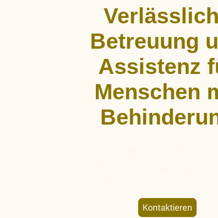
Verlässlic
Betreuung 
Assistenz f
Menschen m
Behinderu
ALLCARE Dienstleistungen bietet st
Begleitung, Hauswirtschaftshil
Freizeitgestaltung für Menschen mit kö
geistiger Behinderung – individuell un
Kontaktieren