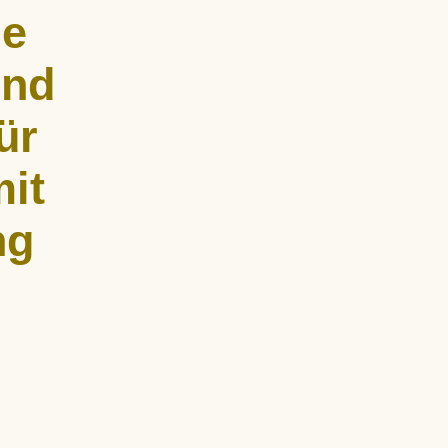
he
und
ür
it
ng
undenweise
fe und
rperlicher und
d empathisch.