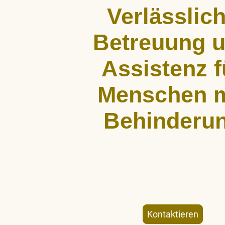
Verlässlic
Betreuung 
Assistenz f
Menschen m
Behinderu
ALLCARE Dienstleistungen bietet st
Begleitung, Hauswirtschaftshil
Freizeitgestaltung für Menschen mit kö
geistiger Behinderung – individuell un
Kontaktieren