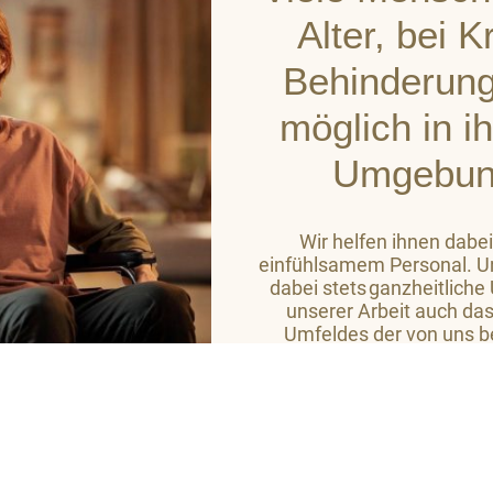
Alter, bei 
Behinderung
möglich in i
Umgebun
Wir helfen ihnen dabei
einfühlsamem Personal. Un
dabei stets ganzheitliche
unserer Arbeit auch das
Umfeldes der von uns b
Ziel ist es, auf hohem
Wohlbefinden