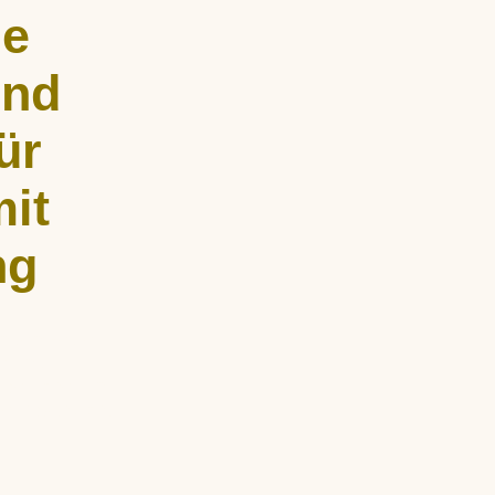
he
und
ür
it
ng
undenweise
fe und
rperlicher und
d empathisch.