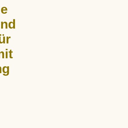
he
und
ür
it
ng
undenweise
fe und
rperlicher und
d empathisch.