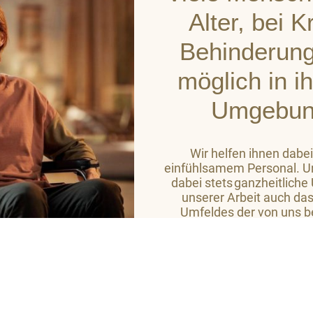
Alter, bei 
Behinderung
möglich in i
Umgebun
Wir helfen ihnen dabei
einfühlsamem Personal. Un
dabei stets ganzheitliche
unserer Arbeit auch das
Umfeldes der von uns b
Ziel ist es, auf hohem
Wohlbefinden