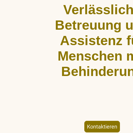
Verlässlic
Betreuung 
Assistenz f
Menschen m
Behinderu
ALLCARE Dienstleistungen bietet st
Begleitung, Hauswirtschaftshil
Freizeitgestaltung für Menschen mit kö
geistiger Behinderung – individuell un
Kontaktieren