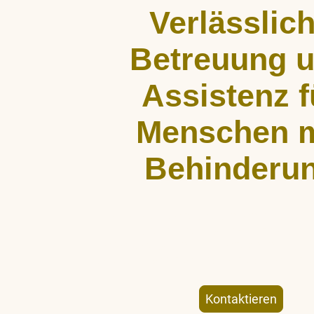
Verlässlic
Betreuung 
Assistenz f
Menschen m
Behinderu
ALLCARE Dienstleistungen bietet st
Begleitung, Hauswirtschaftshil
Freizeitgestaltung für Menschen mit kö
geistiger Behinderung – individuell un
Kontaktieren