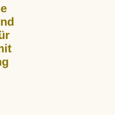
he
und
ür
it
ng
undenweise
fe und
rperlicher und
d empathisch.