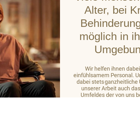
Alter, bei 
Behinderung
möglich in i
Umgebun
Wir helfen ihnen dabei
einfühlsamem Personal. Un
dabei stets ganzheitliche
unserer Arbeit auch das
Umfeldes der von uns b
Ziel ist es, auf hohem
Wohlbefinden