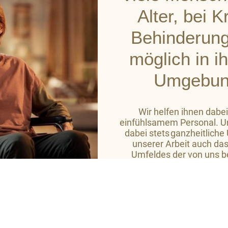
Alter, bei 
Behinderung
möglich in i
Umgebun
Wir helfen ihnen dabei
einfühlsamem Personal. Un
dabei stets ganzheitliche
unserer Arbeit auch das
Umfeldes der von uns b
Ziel ist es, auf hohem
Wohlbefinden