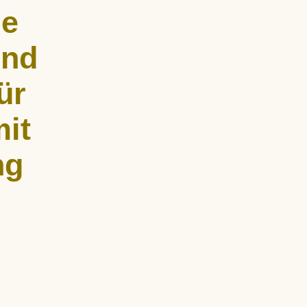
he
und
ür
it
ng
undenweise
fe und
rperlicher und
d empathisch.