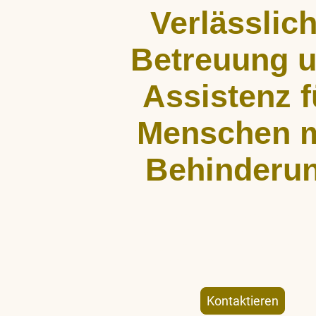
Verlässlic
Betreuung 
Assistenz f
Menschen m
Behinderu
ALLCARE Dienstleistungen bietet st
Begleitung, Hauswirtschaftshil
Freizeitgestaltung für Menschen mit kö
geistiger Behinderung – individuell un
Kontaktieren